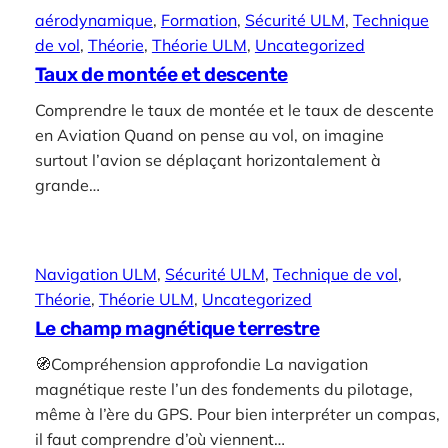
aérodynamique
, 
Formation
, 
Sécurité ULM
, 
Technique
de vol
, 
Théorie
, 
Théorie ULM
, 
Uncategorized
Taux de montée et descente
Comprendre le taux de montée et le taux de descente
en Aviation Quand on pense au vol, on imagine
surtout l’avion se déplaçant horizontalement à
grande…
Navigation ULM
, 
Sécurité ULM
, 
Technique de vol
, 
Théorie
, 
Théorie ULM
, 
Uncategorized
Le champ magnétique terrestre
🧭Compréhension approfondie La navigation
magnétique reste l’un des fondements du pilotage,
même à l’ère du GPS. Pour bien interpréter un compas,
il faut comprendre d’où viennent…