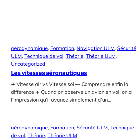
aérodynamique
, 
Formation
, 
Navigation ULM
, 
Sécurité
ULM
, 
Technique de vol
, 
Théorie
, 
Théorie ULM
, 
Uncategorized
Les vitesses aéronautiques
✈️ Vitesse air vs Vitesse sol — Comprendre enfin la
différence ✈️ Quand on observe un avion en vol, on a
l’impression qu’il avance simplement d’un…
aérodynamique
, 
Formation
, 
Sécurité ULM
, 
Technique
de vol
, 
Théorie
, 
Théorie ULM