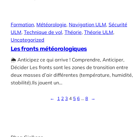
Formation
, 
Météorologie
, 
Navigation ULM
, 
Sécurité
ULM
, 
Technique de vol
, 
Théorie
, 
Théorie ULM
, 
Uncategorized
Les fronts météorologiques
🌦️ Anticipez ce qui arrive ! Comprendre, Anticiper,
Décider Les fronts sont les zones de transition entre
deux masses d’air différentes (température, humidité,
stabilité).Ils jouent un…
←
1
2
3
4
5
6
…
8
→