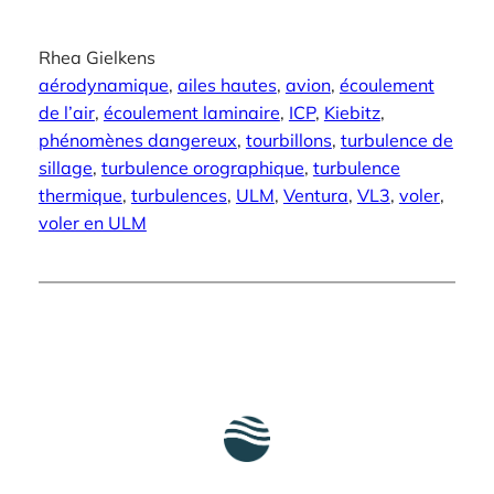
Rhea Gielkens
aérodynamique
, 
ailes hautes
, 
avion
, 
écoulement
de l’air
, 
écoulement laminaire
, 
ICP
, 
Kiebitz
, 
phénomènes dangereux
, 
tourbillons
, 
turbulence de
sillage
, 
turbulence orographique
, 
turbulence
thermique
, 
turbulences
, 
ULM
, 
Ventura
, 
VL3
, 
voler
, 
voler en ULM