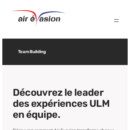
Aller
au
contenu
Team Building
Découvrez le leader
des expériences ULM
en équipe.