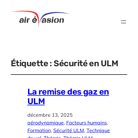
Étiquette :
Sécurité en ULM
La remise des gaz en
ULM
décembre 13, 2025
aérodynamique
, 
Facteurs humains
, 
Formation
, 
Sécurité ULM
, 
Technique
de vol
, 
Théorie
, 
Théorie ULM
, 