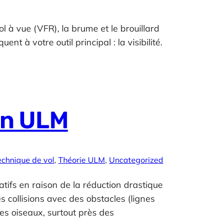
ol à vue (VFR), la brume et le brouillard
nt à votre outil principal : la visibilité.
en ULM
echnique de vol
, 
Théorie ULM
, 
Uncategorized
tifs en raison de la réduction drastique
s collisions avec des obstacles (lignes
 des oiseaux, surtout près des