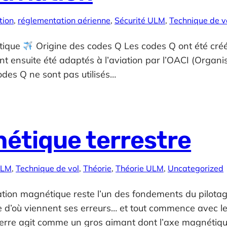
tion
, 
réglementation aérienne
, 
Sécurité ULM
, 
Technique de v
utique
Origine des codes Q Les codes Q ont été cré
 ensuite été adaptés à l’aviation par l’OACI (Organisat
codes Q ne sont pas utilisés…
étique terrestre
ULM
, 
Technique de vol
, 
Théorie
, 
Théorie ULM
, 
Uncategorized
ion magnétique reste l’un des fondements du pilotag
re d’où viennent ses erreurs… et tout commence avec 
Terre agit comme un gros aimant dont l’axe magnétiq