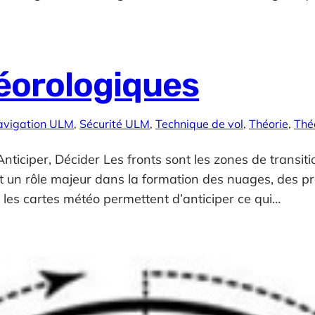
éorologiques
avigation ULM
, 
Sécurité ULM
, 
Technique de vol
, 
Théorie
, 
Thé
nticiper, Décider Les fronts sont les zones de transit
ent un rôle majeur dans la formation des nuages, des pr
r les cartes météo permettent d’anticiper ce qui…