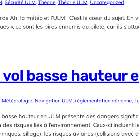
M
, 
Sécurité ULM
, 
Théorie
, 
Théorie ULM
, 
Uncategorized
rds Ah, la météo et l’ULM ! C’est le cœur du sujet. En v
», ce sont les pires ennemis du pilote, car ils s’attaque
 vol basse hauteur 
, 
Météorologie
, 
Navigation ULM
, 
réglementation aérienne
, 
T
à basse hauteur en ULM présente des dangers significa
des risques liés à l’environnement. Ceux-ci incluent le
rmiques, sillage), les risques aviaires (collisions avec