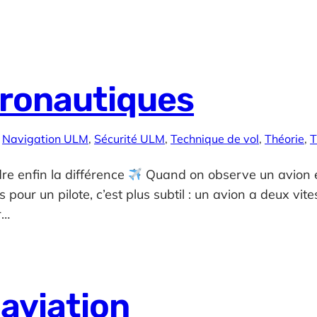
éronautiques
 
Navigation ULM
, 
Sécurité ULM
, 
Technique de vol
, 
Théorie
, 
T
re enfin la différence
Quand on observe un avion en
pour un pilote, c’est plus subtil : un avion a deux vit
r…
aviation