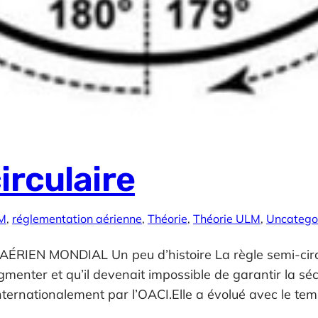
irculaire
LM
, 
réglementation aérienne
, 
Théorie
, 
Théorie ULM
, 
Uncatego
IEN MONDIAL Un peu d’histoire La règle semi-circul
menter et qu’il devenait impossible de garantir la séc
internationalement par l’OACI.Elle a évolué avec le 