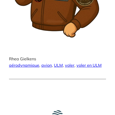
Rhea Gielkens
aérodynamique
, 
avion
, 
ULM
, 
voler
, 
voler en ULM