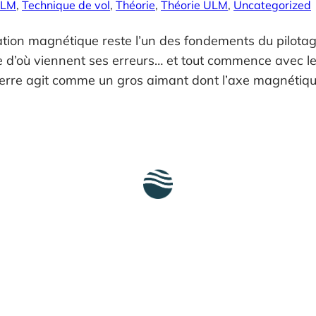
ULM
, 
Technique de vol
, 
Théorie
, 
Théorie ULM
, 
Uncategorized
ion magnétique reste l’un des fondements du pilotag
re d’où viennent ses erreurs… et tout commence avec 
Terre agit comme un gros aimant dont l’axe magnétiq