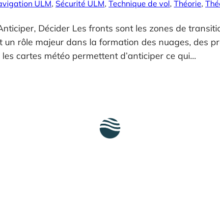
avigation ULM
, 
Sécurité ULM
, 
Technique de vol
, 
Théorie
, 
Thé
nticiper, Décider Les fronts sont les zones de transit
ent un rôle majeur dans la formation des nuages, des pr
r les cartes météo permettent d’anticiper ce qui…