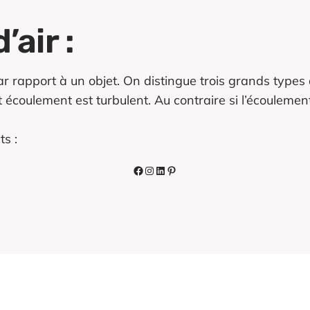
air :
r rapport à un objet. On distingue trois grands types
cet écoulement est turbulent. Au contraire si l’écouleme
ts :
Facebook
Instagram
LinkedIn
Pinterest