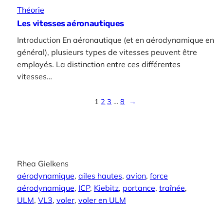
Théorie
Les vitesses aéronautiques
Introduction En aéronautique (et en aérodynamique en
général), plusieurs types de vitesses peuvent être
employés. La distinction entre ces différentes
vitesses…
1
2
3
…
8
→
Rhea Gielkens
aérodynamique
, 
ailes hautes
, 
avion
, 
force
aérodynamique
, 
ICP
, 
Kiebitz
, 
portance
, 
traînée
, 
ULM
, 
VL3
, 
voler
, 
voler en ULM