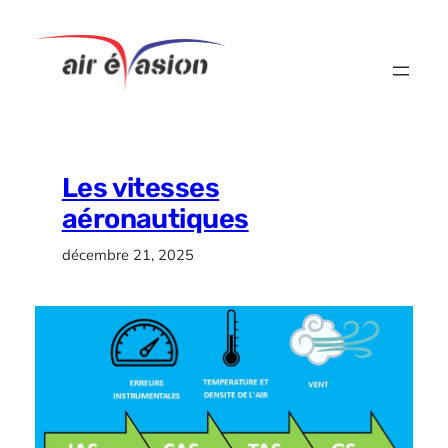
Aller
au
contenu
Les vitesses
aéronautiques
décembre 21, 2025