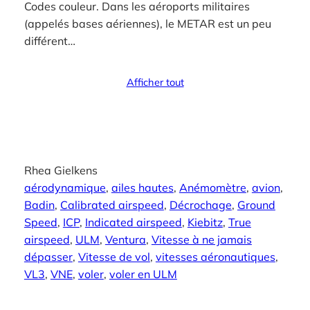
Codes couleur. Dans les aéroports militaires
(appelés bases aériennes), le METAR est un peu
différent…
Afficher tout
Rhea Gielkens
aérodynamique
, 
ailes hautes
, 
Anémomètre
, 
avion
, 
Badin
, 
Calibrated airspeed
, 
Décrochage
, 
Ground
Speed
, 
ICP
, 
Indicated airspeed
, 
Kiebitz
, 
True
airspeed
, 
ULM
, 
Ventura
, 
Vitesse à ne jamais
dépasser
, 
Vitesse de vol
, 
vitesses aéronautiques
, 
VL3
, 
VNE
, 
voler
, 
voler en ULM